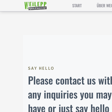
Zum
START
ÜBER WEI
Inhalt
springen
SAY HELLO
Please contact us wit
any inquiries you may
have or just say hello