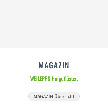
HOFLADEN
,
LANDWIRTSCHAFT
,
STELLENANGEBOTE
Wir schaffen ZUKUNFT. Werde ein
Teil von uns.
MAGAZIN
WEILEPPS Hofgeflüster.
MAGAZIN Übersicht